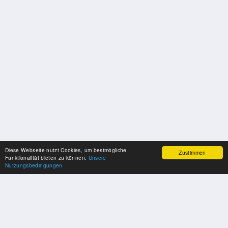
Diese Webseite nutzt Cookies, um bestmögliche
Zustimmen
Funktionalität bieten zu können.
Unsere
Nutzungsbedingungen
SPONSOREN
Swisspool dankt im Namen unserer Sportler, für die Unterstützung