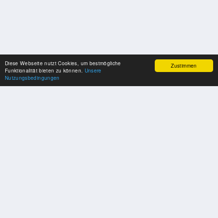
Diese Webseite nutzt Cookies, um bestmögliche
Zustimmen
Funktionalität bieten zu können.
Unsere
Nutzungsbedingungen
SPONSOREN
Swisspool dankt im Namen unserer Sportler, für die Unterstützung
PARTNER
Nat./Int. Sportverbände & Organisationen