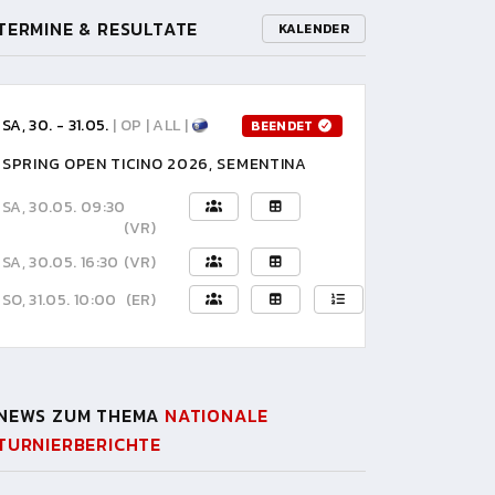
TERMINE & RESULTATE
KALENDER
SA, 30. - 31.05.
| OP | ALL |
BEENDET
SPRING OPEN TICINO 2026, SEMENTINA
SA, 30.05. 09:30
(VR)
SA, 30.05. 16:30
(VR)
SO, 31.05. 10:00
(ER)
NEWS ZUM THEMA
NATIONALE
TURNIERBERICHTE