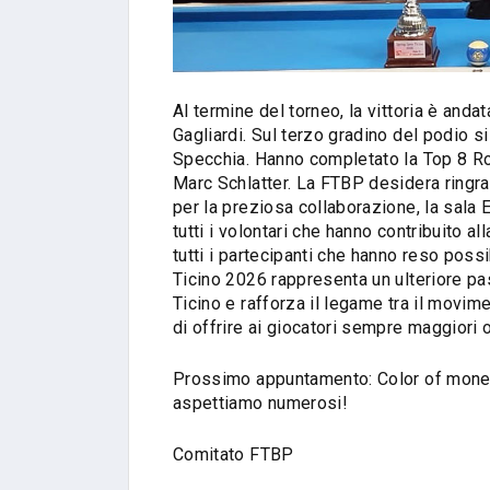
Al termine del torneo, la vittoria è and
Gagliardi. Sul terzo gradino del podio 
Specchia. Hanno completato la Top 8 Ro
Marc Schlatter. La FTBP desidera ringr
per la preziosa collaborazione, la sala E
tutti i volontari che hanno contribuito a
tutti i partecipanti che hanno reso pos
Ticino 2026 rappresenta un ulteriore pas
Ticino e rafforza il legame tra il movime
di offrire ai giocatori sempre maggiori 
Prossimo appuntamento: Color of money
aspettiamo numerosi!
Comitato FTBP