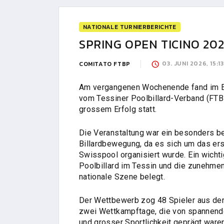
NATIONALE TURNIERBERICHTE
SPRING OPEN TICINO 2026
03. JUNI 2026, 15:1
COMITATO FTBP
Am vergangenen Wochenende fand im Ev
vom Tessiner Poolbillard-Verband (FTBP
grossem Erfolg statt.
Die Veranstaltung war ein besonders b
Billardbewegung, da es sich um das ers
Swisspool organisiert wurde. Ein wicht
Poolbillard im Tessin und die zunehmen
nationale Szene belegt.
Der Wettbewerb zog 48 Spieler aus der 
zwei Wettkampftage, die von spannen
und grosser Sportlichkeit geprägt waren