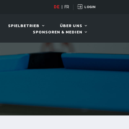
LOGIN
DE
|
FR
LIVE!
BENTELI'S JACKPOT
SPIELBETRIEB
ÜBER UNS
SPONSOREN & MEDIEN