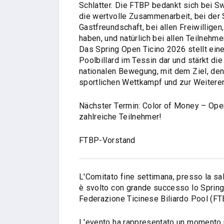
Schlatter. Die FTBP bedankt sich bei S
die wertvolle Zusammenarbeit, bei der S
Gastfreundschaft, bei allen Freiwillige
haben, und natürlich bei allen Teilnehm
Das Spring Open Ticino 2026 stellt eine
Poolbillard im Tessin dar und stärkt di
nationalen Bewegung, mit dem Ziel, de
sportlichen Wettkampf und zur Weiteren
Nächster Termin: Color of Money – Open
zahlreiche Teilnehmer!
FTBP-Vorstand
L'Comitato fine settimana, presso la sa
è svolto con grande successo lo Spring
Federazione Ticinese Biliardo Pool (FT
L'evento ha rappresentato un momento p