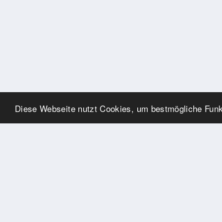
Diese Webseite nutzt Cookies, um bestmögliche Funkt
SPONSOREN
Swisspool dankt im Namen
unserer Sportler, für die
Unterstützung