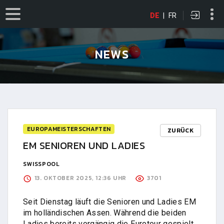
DE
|
FR
NEWS
EUROPAMEISTERSCHAFTEN
ZURÜCK
EM SENIOREN UND LADIES
SWISSPOOL
13. OKTOBER 2025, 12:36 UHR
3701
Seit Dienstag läuft die Senioren und Ladies EM
im holländischen Assen. Während die beiden
Ladies bereits vorgängig die Eurotour gespielt