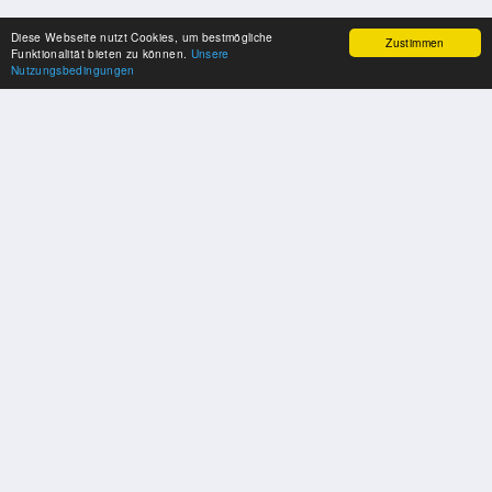
Diese Webseite nutzt Cookies, um bestmögliche
Zustimmen
Funktionalität bieten zu können.
Unsere
Nutzungsbedingungen
SPONSOREN
Swisspool dankt im Namen unserer Sportler, für die Unterstützung
PARTNER
Nat./Int. Sportverbände & Organisationen