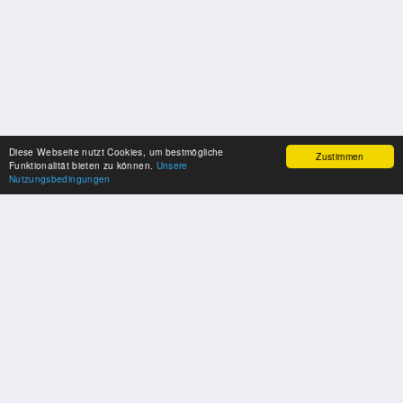
Diese Webseite nutzt Cookies, um bestmögliche
Zustimmen
Funktionalität bieten zu können.
Unsere
Nutzungsbedingungen
SPONSOREN
Swisspool dankt im Namen unserer Sportler, für die Unterstützung