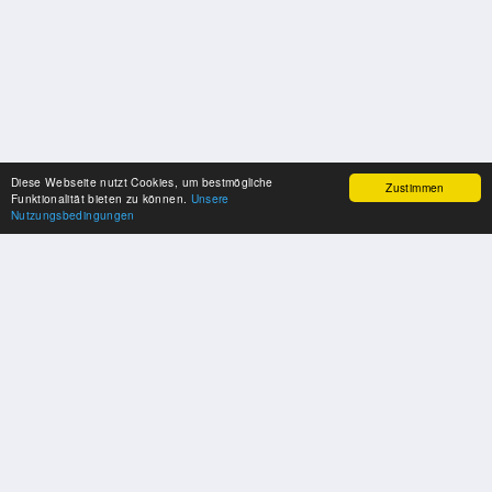
Diese Webseite nutzt Cookies, um bestmögliche
Zustimmen
Funktionalität bieten zu können.
Unsere
Nutzungsbedingungen
SPONSOREN
Swisspool dankt im Namen unserer Sportler, für die Unterstützung