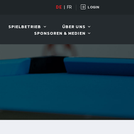
LOGIN
PANDA CUP
DE
|
FR
12. AUG. 2026, 19:00
SPIELBETRIEB
ÜBER UNS
SPONSOREN & MEDIEN