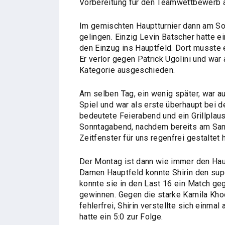
Vorbereitung für den Teamwettbewerb 
Im gemischten Hauptturnier dann am Son
gelingen. Einzig Levin Bätscher hatte 
den Einzug ins Hauptfeld. Dort musste 
Er verlor gegen Patrick Ugolini und war
Kategorie ausgeschieden.
Am selben Tag, ein wenig später, war au
Spiel und war als erste überhaupt bei d
bedeutete Feierabend und ein Grillpla
Sonntagabend, nachdem bereits am Sam
Zeitfenster für uns regenfrei gestaltet 
Der Montag ist dann wie immer den Hau
Damen Hauptfeld konnte Shirin den supe
konnte sie in den Last 16 ein Match geg
gewinnen. Gegen die starke Kamila Khod
fehlerfrei, Shirin verstellte sich einmal
hatte ein 5:0 zur Folge.