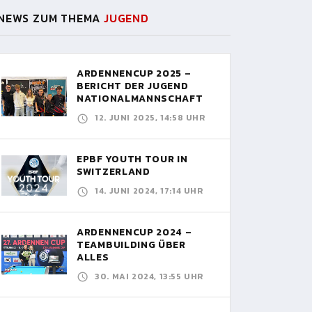
NEWS ZUM THEMA
JUGEND
ARDENNENCUP 2025 –
BERICHT DER JUGEND
NATIONALMANNSCHAFT
12. JUNI 2025, 14:58 UHR
EPBF YOUTH TOUR IN
SWITZERLAND
14. JUNI 2024, 17:14 UHR
ARDENNENCUP 2024 –
TEAMBUILDING ÜBER
ALLES
30. MAI 2024, 13:55 UHR