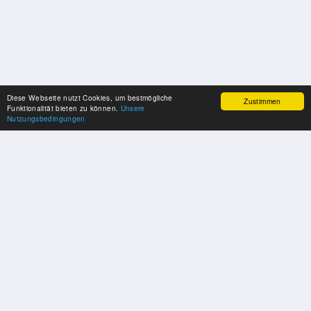
Diese Webseite nutzt Cookies, um bestmögliche
Zustimmen
Funktionalität bieten zu können.
Unsere
Nutzungsbedingungen
SPONSOREN
Swisspool dankt im Namen unserer Sportler, für die Unterstützung
PARTNER