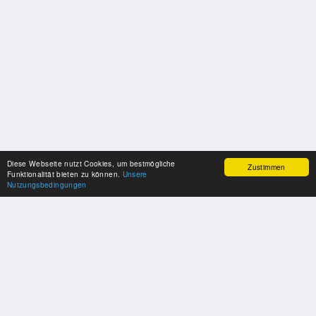
Diese Webseite nutzt Cookies, um bestmögliche
Zustimmen
Funktionalität bieten zu können.
Unsere
Nutzungsbedingungen
SPONSOREN
Swisspool dankt im Namen unserer Sportler, für die Unterstützung