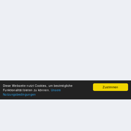
Diese Webseite nutzt Cookies, um bestmögliche
Zustimmen
Funktionalität bieten zu können.
Unsere
Nutzungsbedingungen
SPONSOREN
Swisspool dankt im Namen unserer Sportler, für die Unterstützung