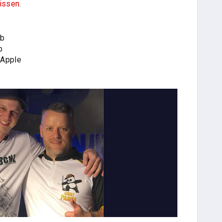
issen
.
ub
b
 Apple