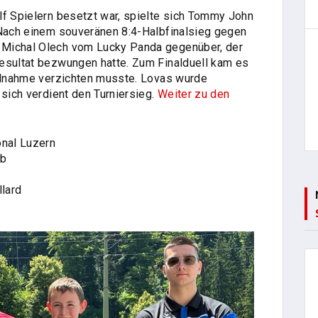
elf Spielern besetzt war, spielte sich Tommy John
 Nach einem souveränen 8:4-Halbfinalsieg gegen
 Michal Olech vom Lucky Panda gegenüber, der
esultat bezwungen hatte. Zum Finalduell kam es
eilnahme verzichten musste. Lovas wurde
 sich verdient den Turniersieg.
Weiter zu den
onal Luzern
ub
lard