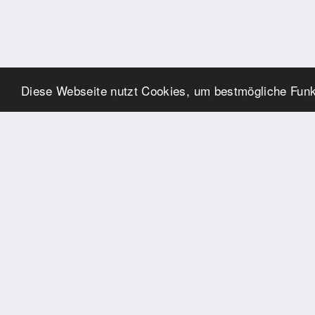
Diese Webseite nutzt Cookies, um bestmögliche Funkt
SPONSOREN
Swisspool dankt im Namen
unserer Sportler, für die
Unterstützung
PARTNER
Nat./Int. Sportverbände &
Organisationen