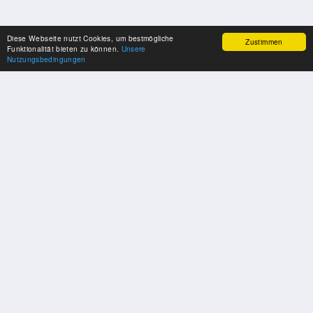
Diese Webseite nutzt Cookies, um bestmögliche
Zustimmen
Funktionalität bieten zu können.
Unsere
Nutzungsbedingungen
SPONSOREN
Swisspool dankt im Namen unserer Sportler, für die Unterstützung
PARTNER
Nat./Int. Sportverbände & Organisationen