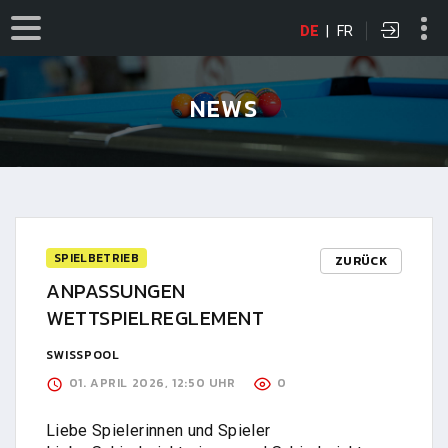
DE
|
FR
NEWS
SPIELBETRIEB
ZURÜCK
ANPASSUNGEN
WETTSPIELREGLEMENT
SWISSPOOL
01. APRIL 2026, 12:50 UHR
0
Liebe Spielerinnen und Spieler