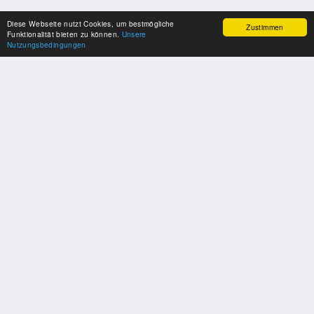
Diese Webseite nutzt Cookies, um bestmögliche
Zustimmen
Funktionalität bieten zu können.
Unsere
Nutzungsbedingungen
SPONSOREN
Swisspool dankt im Namen unserer Sportler, für die Unterstützung
PARTNER
Nat./Int. Sportverbände & Organisationen