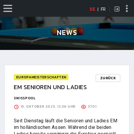
DE
|
FR
NEWS
EUROPAMEISTERSCHAFTEN
ZURÜCK
EM SENIOREN UND LADIES
SWISSPOOL
13. OKTOBER 2025, 12:36 UHR
3701
Seit Dienstag läuft die Senioren und Ladies EM
im holländischen Assen. Während die beiden
Ladies bereits vorgängig die Eurotour gespielt