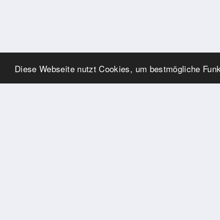
Diese Webseite nutzt Cookies, um bestmögliche Funkt
SPONSOREN
Swisspool dankt im Namen
unserer Sportler, für die
Unterstützung
PARTNER
Nat./Int. Sportverbände &
Organisationen