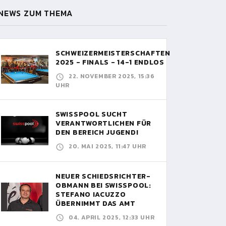
NEWS ZUM THEMA
SCHWEIZERMEISTERSCHAFTEN
2025 - FINALS - 14-1 ENDLOS
22. NOVEMBER 2025, 15:36
UHR
SWISSPOOL SUCHT
VERANTWORTLICHEN FÜR
DEN BEREICH JUGEND!
20. MAI 2025, 11:47 UHR
NEUER SCHIEDSRICHTER-
OBMANN BEI SWISSPOOL:
STEFANO IACUZZO
ÜBERNIMMT DAS AMT
04. APRIL 2025, 12:33 UHR