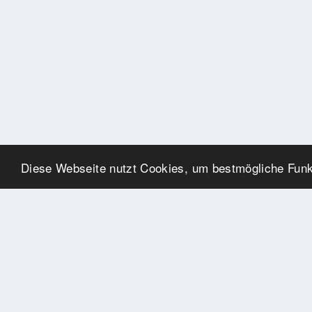
Diese Webseite nutzt Cookies, um bestmögliche Funkt
SPONSOREN
Swisspool dankt im Namen
unserer Sportler, für die
Unterstützung