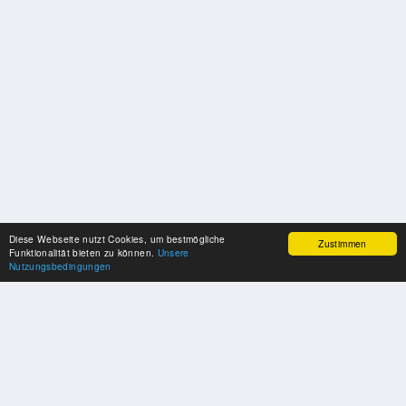
Diese Webseite nutzt Cookies, um bestmögliche
Zustimmen
Funktionalität bieten zu können.
Unsere
Nutzungsbedingungen
SPONSOREN
Swisspool dankt im Namen unserer Sportler, für die Unterstützung