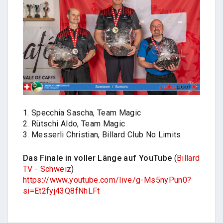
1. Specchia Sascha, Team Magic
2. Rütschi Aldo, Team Magic
3. Messerli Christian, Billard Club No Limits
Das Finale in voller Länge auf YouTube
(
Billard
TV - Schweiz
)
https://www.youtube.com/live/g-Ms5nyPun0?
si=Et2fyj43Q8fNhLFt