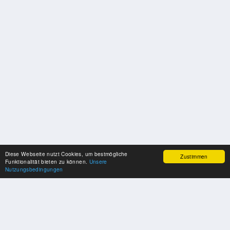
Diese Webseite nutzt Cookies, um bestmögliche
Zustimmen
Funktionalität bieten zu können.
Unsere
Nutzungsbedingungen
SPONSOREN
Swisspool dankt im Namen unserer Sportler, für die Unterstützung