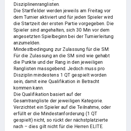
Disziplinenranglisten.
Die Startfelder werden jeweils am Freitag vor
dem Turnier aktiviert und für jeden Spieler wird
die Startzeit der ersten Partie vorgegeben. Die
Spieler sind angehalten, sich 30 Min vor dem
angesetzten Spielbeginn bei der Turnierleitung
anzumelden.
Mindestbedingung zur Zulassung für die SM:
Für die Zulassung an die SM sind wie gehabt
die Punkte und der Rang in den jeweiligen
Ranglisten massgebend. Jedoch muss pro
Disziplin mindestens 1 QT gespielt worden
sein, damit eine Qualifikation in Betracht
kommen kann.
Die Qualifikation basiert auf der
Gesamtrangliste der jeweiligen Kategorie.
Verzichtet ein Spieler auf die Teilnahme, oder
erfüllt er die Mindestanforderung (1 QT
gespielt) nicht, so rückt der nächstplatzierte
nach – dies gilt nicht für die Herren ELITE.