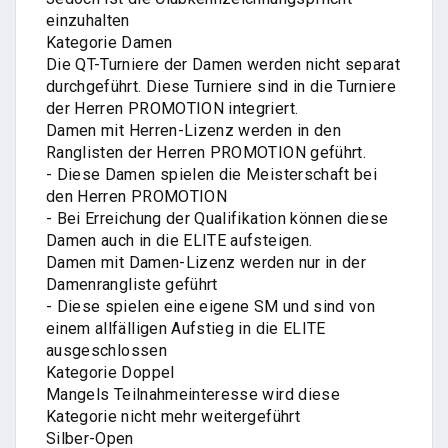
einzuhalten
Kategorie Damen
Die QT-Turniere der Damen werden nicht separat
durchgeführt. Diese Turniere sind in die Turniere
der Herren PROMOTION integriert.
Damen mit Herren-Lizenz werden in den
Ranglisten der Herren PROMOTION geführt.
- Diese Damen spielen die Meisterschaft bei
den Herren PROMOTION
- Bei Erreichung der Qualifikation können diese
Damen auch in die ELITE aufsteigen.
Damen mit Damen-Lizenz werden nur in der
Damenrangliste geführt
- Diese spielen eine eigene SM und sind von
einem allfälligen Aufstieg in die ELITE
ausgeschlossen
Kategorie Doppel
Mangels Teilnahmeinteresse wird diese
Kategorie nicht mehr weitergeführt
Silber-Open