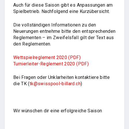
Auch für diese Saison gibt es Anpassungen am
Spielbetrieb. Nachfolgend eine Kurzübersicht.
Die vollständigen Informationen zu den
Neuerungen entnehme bitte den entsprechenden
Reglementen – im Zweifelsfall gilt der Text aus
den Reglementen.
Wettspielreglement 2020 (PDF)
Turnierleiter-Reglement 2020 (PDF)
Bei Fragen oder Unklarheiten kontaktiere bitte
die TK (
tk@swisspool-billard.ch
)
Wir wünschen dir eine erfolgreiche Saison