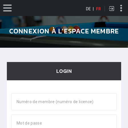
DE
|
FR
CONNEXION À L'ESPACE MEMBRE
LOGIN
Numéro de membre (numéro de licence)
Mot de passe