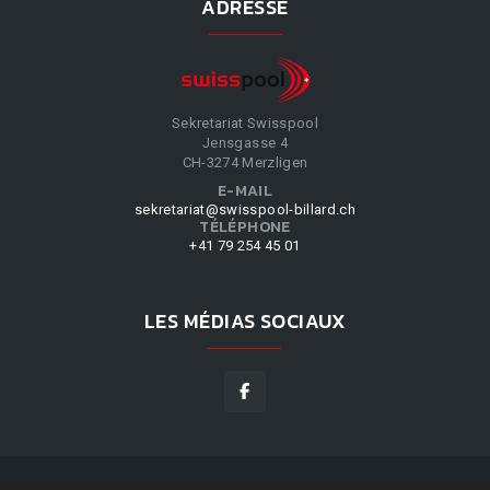
ADRESSE
Sekretariat Swisspool
Jensgasse 4
CH-3274 Merzligen
E-MAIL
sekretariat@swisspool-billard.ch
TÉLÉPHONE
+41 79 254 45 01
LES MÉDIAS SOCIAUX
SWISSPOOL
©
2026
|
DESIGN BY
WPPN
|
NOS CONDITIONS