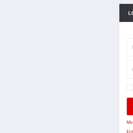
L
Mot
Enr