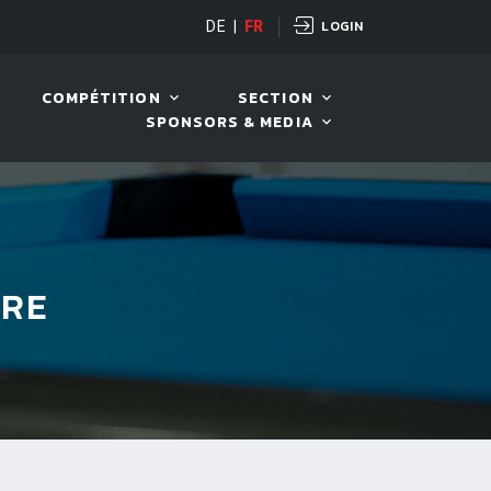
LOGIN
OPEN
DE
|
FR
10 AOÛT. 2026, 19:00
COMPÉTITION
SECTION
SPONSORS & MEDIA
BRE