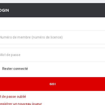
OGIN
Numéro de membre (numéro de licence)
Mot de passe
Rester connecté
GO!
 de passe oublié
egistrer un nouveau joueur