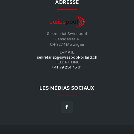
ADRESSE
Sekretariat Swisspool
Jensgasse 4
CH-3274 Merzligen
E-MAIL
sekretariat@swisspool-billard.ch
TÉLÉPHONE
+41 79 254 45 01
LES MÉDIAS SOCIAUX
SWISSPOOL
©
2026
|
DESIGN BY
WPPN
|
NOS CONDITIONS