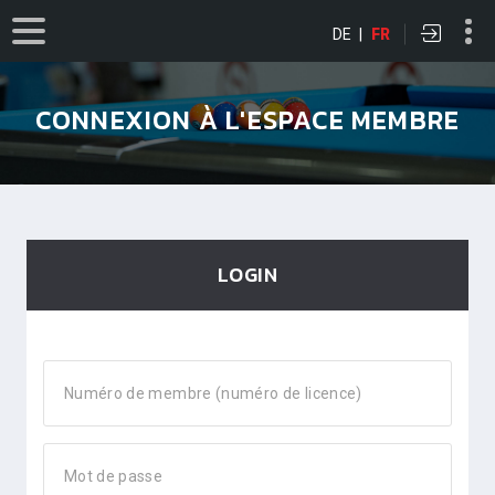
DE
|
FR
CONNEXION À L'ESPACE MEMBRE
LOGIN
Numéro de membre (numéro de licence)
Mot de passe