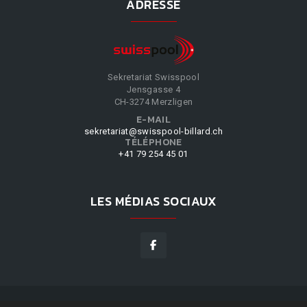
ADRESSE
Sekretariat Swisspool
Jensgasse 4
CH-3274 Merzligen
E-MAIL
sekretariat@swisspool-billard.ch
TÉLÉPHONE
+41 79 254 45 01
LES MÉDIAS SOCIAUX
SWISSPOOL
©
2026
|
DESIGN BY
WPPN
|
NOS CONDITIONS