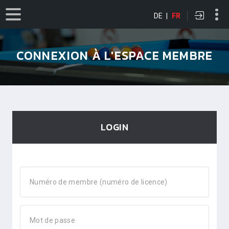
DE
|
FR
CONNEXION À L'ESPACE MEMBRE
LOGIN
Numéro de membre (numéro de licence)
Mot de passe