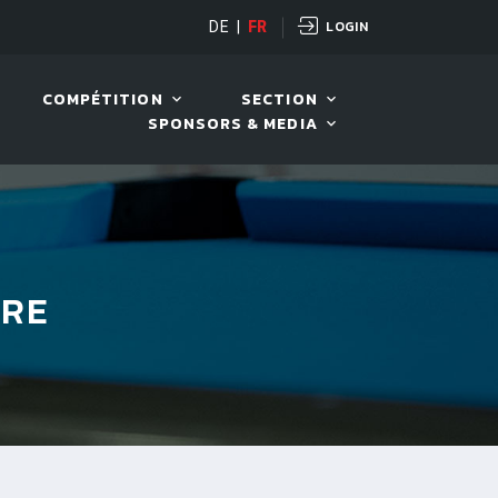
LOGIN
DE
|
FR
LIVE!
BENTELI'S JACKPOT
COMPÉTITION
SECTION
SPONSORS & MEDIA
BRE