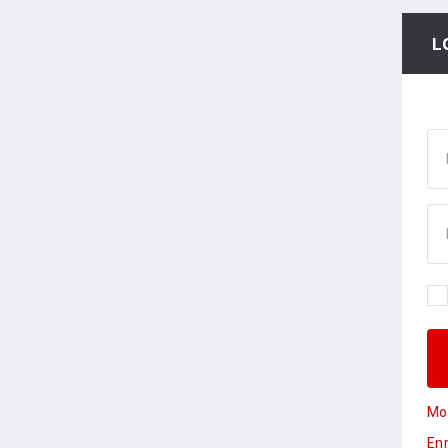
L
Mot
Enr