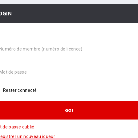
OGIN
Numéro de membre (numéro de licence)
Mot de passe
Rester connecté
GO!
 de passe oublié
egistrer un nouveau joueur