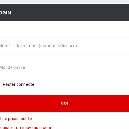
OGIN
Numéro de membre (numéro de licence)
Mot de passe
Rester connecté
GO!
 de passe oublié
egistrer un nouveau joueur