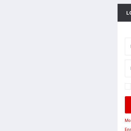
L
Mot
Enr