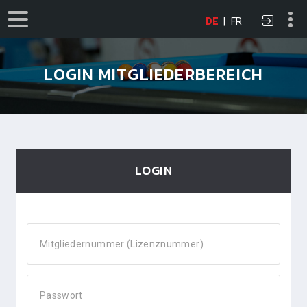
DE
|
FR
LOGIN MITGLIEDERBEREICH
LOGIN
Mitgliedernummer (Lizenznummer)
Passwort