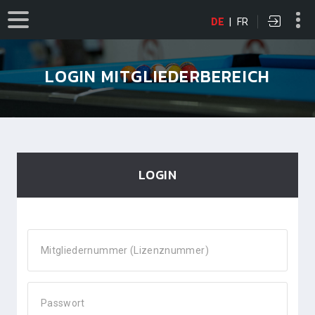
DE
|
FR
LOGIN MITGLIEDERBEREICH
LOGIN
Mitgliedernummer (Lizenznummer)
Passwort