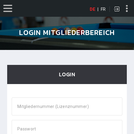
DE
|
FR
LOGIN MITGLIEDERBEREICH
LOGIN
Mitgliedernummer (Lizenznummer)
Passwort