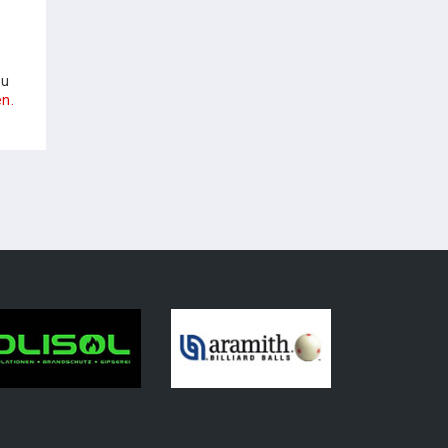
zu
n.