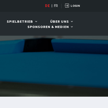
LOGIN
D TOUR 2026
DE
|
FR
11. AUG. 2026, 19:30
SPIELBETRIEB
ÜBER UNS
SPONSOREN & MEDIEN