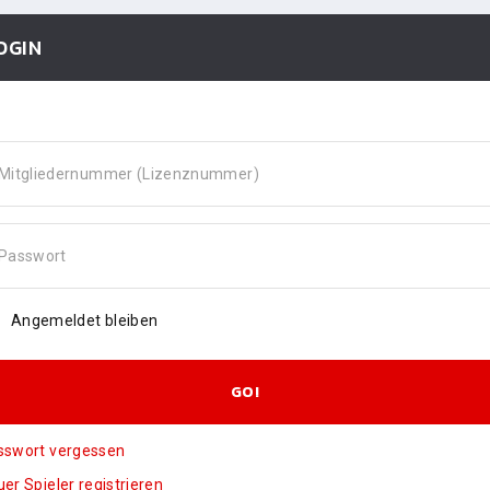
OGIN
Mitgliedernummer (Lizenznummer)
Passwort
Angemeldet bleiben
GO!
sswort vergessen
er Spieler registrieren