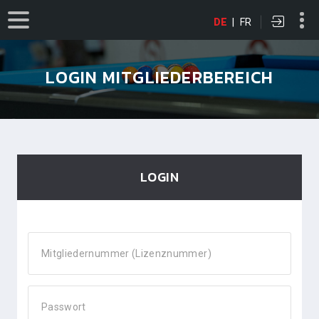
DE
|
FR
LOGIN MITGLIEDERBEREICH
LOGIN
Mitgliedernummer (Lizenznummer)
Passwort