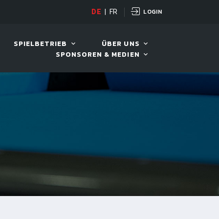
LOGIN
DE
|
FR
LIVE!
BENTELI'S JACKPOT
SPIELBETRIEB
ÜBER UNS
SPONSOREN & MEDIEN