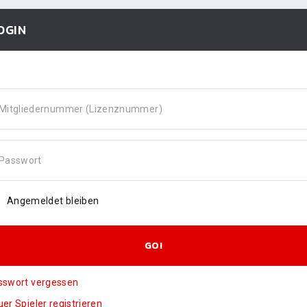
OGIN
Mitgliedernummer (Lizenznummer)
Passwort
Angemeldet bleiben
GO!
sswort vergessen
er Spieler registrieren