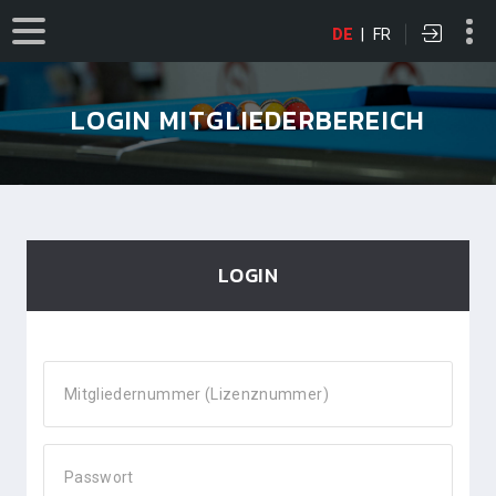
DE
|
FR
LOGIN MITGLIEDERBEREICH
LOGIN
Mitgliedernummer (Lizenznummer)
Passwort