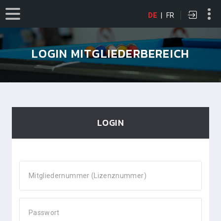
DE
|
FR
LOGIN MITGLIEDERBEREICH
LOGIN
Mitgliedernummer (Lizenznummer)
Passwort