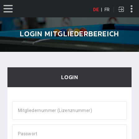
DE
|
FR
LOGIN MITGLIEDERBEREICH
LOGIN
Mitgliedernummer (Lizenznummer)
Passwort