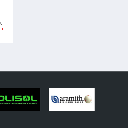
zu
n.