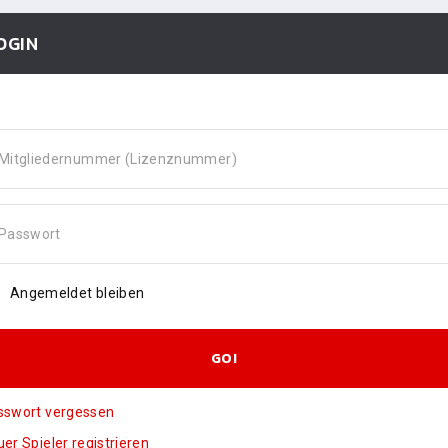
OGIN
Mitgliedernummer (Lizenznummer)
Passwort
Angemeldet bleiben
GO!
sswort vergessen
er Spieler registrieren