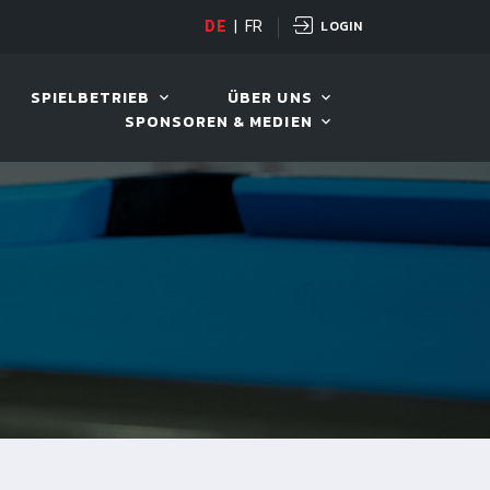
LOGIN
OPEN
DE
|
FR
10. AUG. 2026, 19:00
SPIELBETRIEB
ÜBER UNS
SPONSOREN & MEDIEN