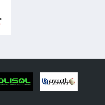
zu
n.