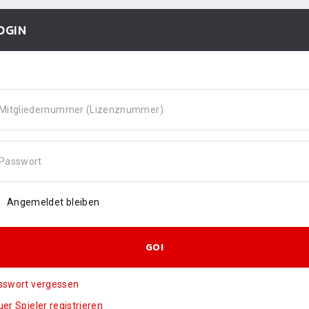
OGIN
Mitgliedernummer (Lizenznummer)
Passwort
Angemeldet bleiben
GO!
sswort vergessen
er Spieler registrieren