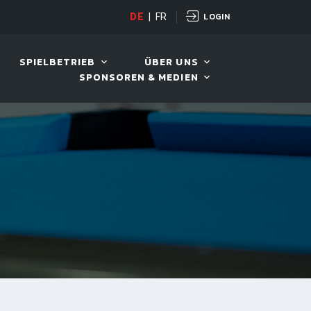
LOGIN
OPEN
DE
|
FR
10. AUG. 2026, 19:00
SPIELBETRIEB
ÜBER UNS
SPONSOREN & MEDIEN