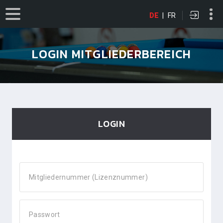
DE
|
FR
LOGIN MITGLIEDERBEREICH
LOGIN
Mitgliedernummer (Lizenznummer)
Passwort