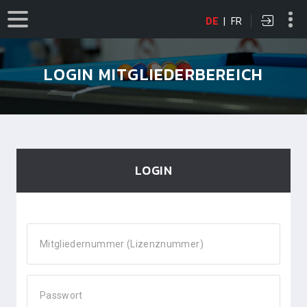
DE
|
FR
LOGIN MITGLIEDERBEREICH
LOGIN
Mitgliedernummer (Lizenznummer)
Passwort