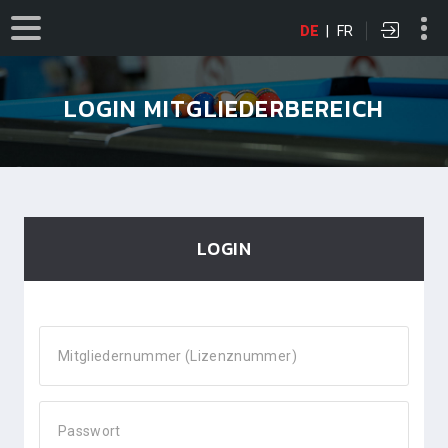
DE
|
FR
LOGIN MITGLIEDERBEREICH
LOGIN
Mitgliedernummer (Lizenznummer)
Passwort