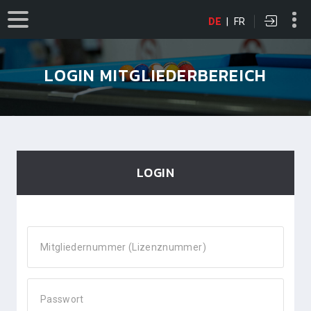
DE
|
FR
LOGIN MITGLIEDERBEREICH
LOGIN
Mitgliedernummer (Lizenznummer)
Passwort