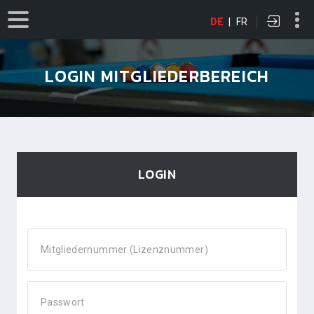
DE
|
FR
LOGIN MITGLIEDERBEREICH
LOGIN
Mitgliedernummer (Lizenznummer)
Passwort