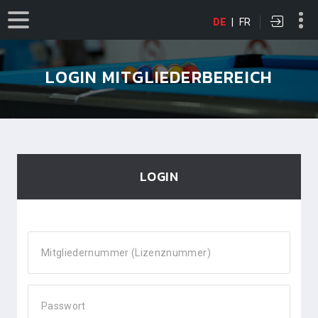
DE
|
FR
LOGIN MITGLIEDERBEREICH
LOGIN
Mitgliedernummer (Lizenznummer)
Passwort