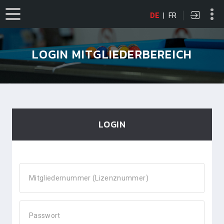
DE
|
FR
LOGIN MITGLIEDERBEREICH
LOGIN
Mitgliedernummer (Lizenznummer)
Passwort