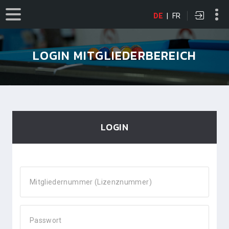
DE
|
FR
LOGIN MITGLIEDERBEREICH
LOGIN
Mitgliedernummer (Lizenznummer)
Passwort