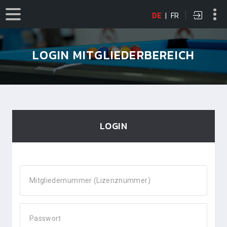
DE
|
FR
LOGIN MITGLIEDERBEREICH
LOGIN
Mitgliedernummer (Lizenznummer)
Passwort