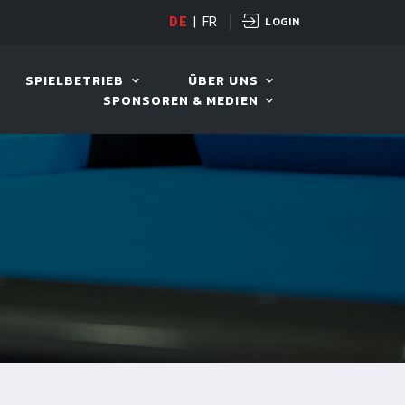
LOGIN
D TOUR 2026
DE
|
FR
11. AUG. 2026, 19:30
SPIELBETRIEB
ÜBER UNS
SPONSOREN & MEDIEN