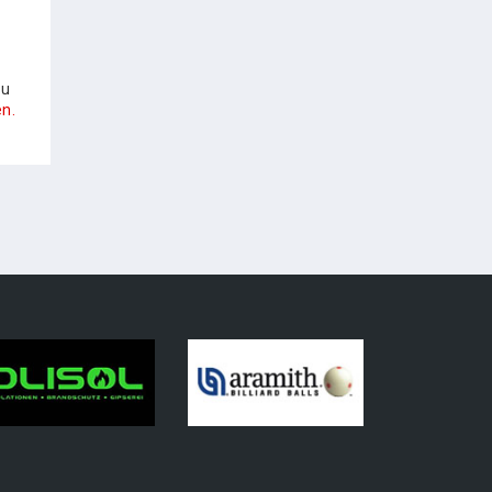
zu
n.