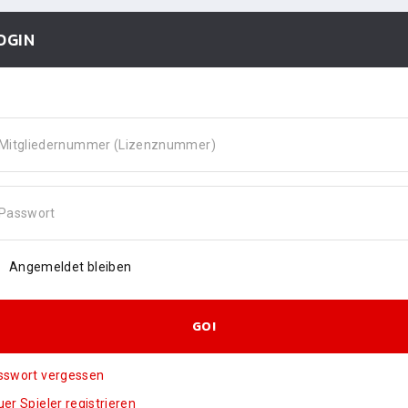
OGIN
Mitgliedernummer (Lizenznummer)
Passwort
Angemeldet bleiben
GO!
sswort vergessen
er Spieler registrieren