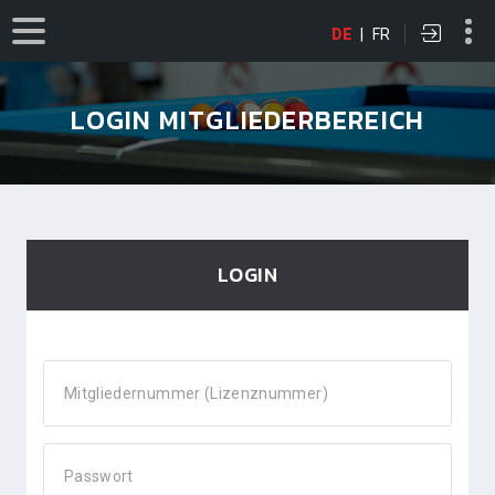
DE
|
FR
LOGIN MITGLIEDERBEREICH
LOGIN
Mitgliedernummer (Lizenznummer)
Passwort