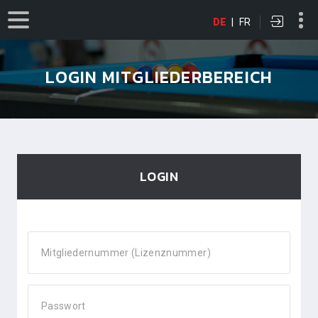
DE
|
FR
LOGIN MITGLIEDERBEREICH
LOGIN
Mitgliedernummer (Lizenznummer)
Passwort