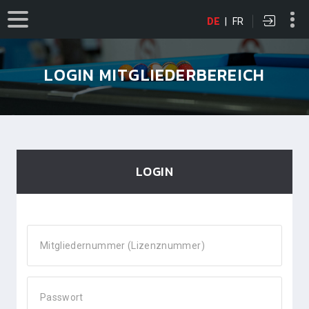
DE
|
FR
LOGIN MITGLIEDERBEREICH
LOGIN
Mitgliedernummer (Lizenznummer)
Passwort