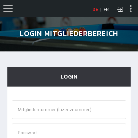
DE
|
FR
LOGIN MITGLIEDERBEREICH
LOGIN
Mitgliedernummer (Lizenznummer)
Passwort